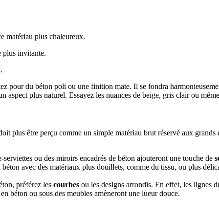
ce matériau plus chaleureux.
e plus invitante.
.
optez pour du béton poli ou une finition mate. Il se fondra harmonieusem
un aspect plus naturel. Essayez les nuances de beige, gris clair ou même 
it plus être perçu comme un simple matériau brut réservé aux grands esp
-serviettes ou des miroirs encadrés de béton ajouteront une touche de
s
n béton avec des matériaux plus douillets, comme du tissu, ou plus déli
éton, préférez les
courbes
ou les designs arrondis. En effet, les lignes d
s en béton ou sous des meubles amèneront une lueur douce.