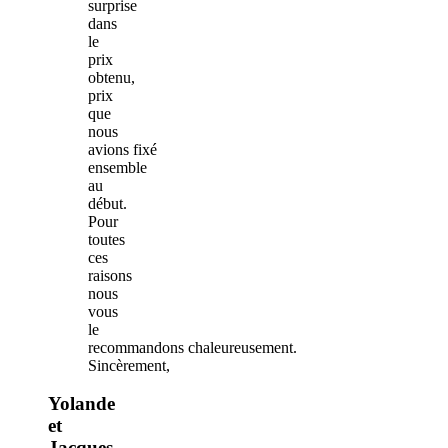
surprise
dans
le
prix
obtenu,
prix
que
nous
avions fixé
ensemble
au
début.
Pour
toutes
ces
raisons
nous
vous
le
recommandons chaleureusement.
Sincèrement,
Yolande
et
Jacques