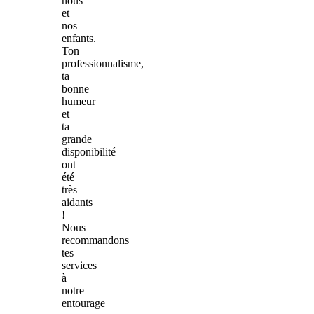
nous
et
nos
enfants.
Ton
professionnalisme,
ta
bonne
humeur
et
ta
grande
disponibilité
ont
été
très
aidants
!
Nous
recommandons
tes
services
à
notre
entourage