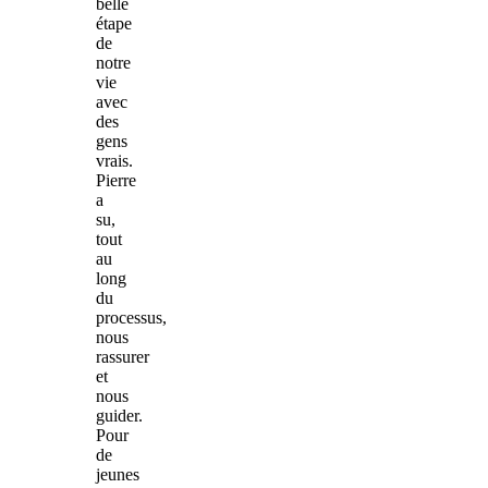
belle
étape
de
notre
vie
avec
des
gens
vrais.
Pierre
a
su,
tout
au
long
du
processus,
nous
rassurer
et
nous
guider.
Pour
de
jeunes