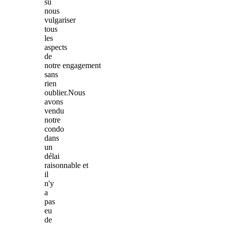
su
nous
vulgariser
tous
les
aspects
de
notre engagement
sans
rien
oublier.Nous
avons
vendu
notre
condo
dans
un
délai
raisonnable et
il
n'y
a
pas
eu
de